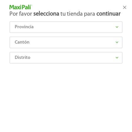
Tienda Maxi Palí
Productos Exclusivos en línea
Por favor
selecciona
tu tienda para
continuar
Provincia
¿Qué estás buscando?
Cantón
Distrito
Panadería y tortillería
Pan Salado
Pan Tostado
Biscocho La Feria Del Maíz contiene fibra natural - 200 g
7441029000108
Biscocho La Feria Del Maíz contiene
fibra natural - 200 g