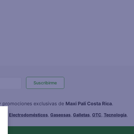
Suscribirme
 y promociones exclusivas de
Maxi Palí Costa Rica
.
hes
,
Electrodomésticos
,
Gaseosas
,
Galletas
,
OTC
,
Tecnología
,