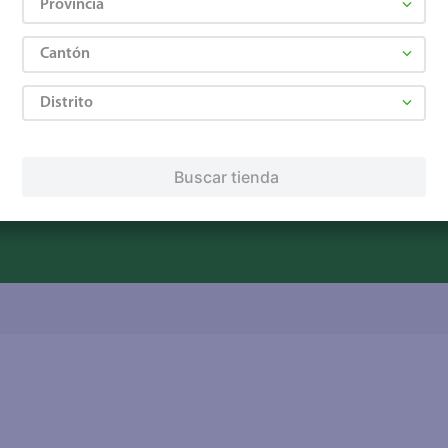
Provincia
Servicios
Financiamiento
Cantón
Tarjeta de regalo
Tarjeta de crédito
Otros servicios:
Distrito
· Remesas
· Pagos de servicios
Buscar tienda