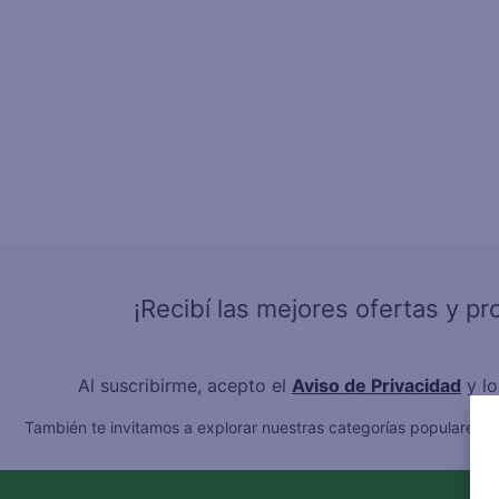
4
.
gal
5
.
caf
6
.
qu
7
.
at
8
.
ace
9
.
az
10
.
fri
¡Recibí las mejores ofertas y p
Al suscribirme, acepto el
Aviso de Privacidad
y l
También te invitamos a explorar nuestras categorías populares:
C