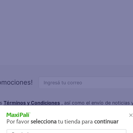
letas
e
eso
un
ite
ucar
joles
romociones!
os
Términos y Condiciones
, así como el envío de noticias
elulares
,
Línea blanca
,
Cervezas
,
Granos básicos
,
Pantallas
,
Lec
Hogar
.
Por favor
selecciona
tu tienda para
continuar