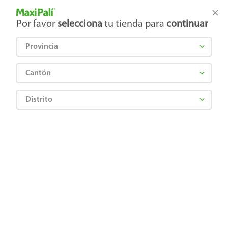
Tienda Maxi Palí
Productos Exclusivos en línea
Por favor
selecciona
tu tienda para
continuar
Provincia
¿Qué estás buscando?
Cantón
Distrito
¡Recibí las mejores ofertas y promociones!
SUSCRIBIRME
Al suscribirme, acepto el
Aviso de Privacidad
y los
Términos y Condiciones
, así como el envío de noticias y
promociones exclusivas de
Maxi Palí Costa Rica
.
También te invitamos a explorar nuestras categorías populares:
Celulares
,
Línea blanca
,
Cervezas
,
Granos básicos
,
Pantallas
,
Leches
,
Electrodomésticos
,
Gaseosas
,
Galletas
,
OTC
,
Tecnología
,
Hogar
.